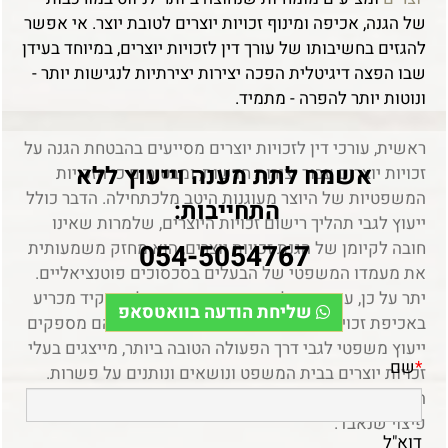
של הגנה, אכיפה ומינוף זכויות יוצרים לטובת יוצר. אי אפשר
להגזים בחשיבותו של עורך דין לזכויות יוצרים, במיוחד בעידן
שבו הפצה דיגיטלית הפכה יצירות יצירתיות לנגישות יותר -
ונוטות יותר להפרה - מתמיד
.
ראשית, עורכי דין לזכויות יוצרים מסייעים בהבטחת הגנה על
אשמח לתת מענה וייעוץ ללא
זכויות יוצרים עבור יצירות חדשות, ומבטיחים כי הזכויות
המשפטיות של היוצר מעוגנות היטב מלכתחילה. הדבר כולל
התחייבות:
ייעוץ לגבי תהליך רישום זכויות היוצרים, שלמרות שאינו
חובה לקיומן של הגנת זכויות יוצרים, הוא מחזק משמעותית
054-5054767
את מעמדו המשפטי של הבעלים בסכסוכים פוטנציאליים
.
יתר על כן, עורכי דין לזכויות יוצרים הם בעלי תפקיד מכריע
שליחת הודעה בוואטסאפ
באכיפת זכויות יוצרים כאשר מתרחשת הפרה. הם מספקים
ייעוץ משפטי לגבי דרך הפעולה הטובה ביותר, מייצגים בעלי
*
שם
זכויות יוצרים בבית המשפט ונושאים ונותנים על פשרות.
המומחיות שלהם יכולה להיות ההבדל בין פתרון מוצלח לבין
פיצוי שנאבד
.
דוא"ל