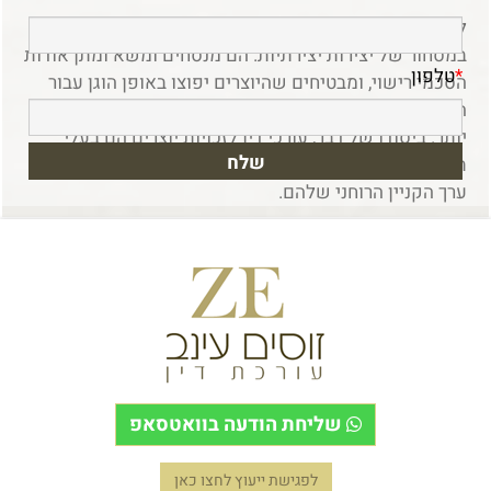
לבסוף, עורכי דין לזכויות יוצרים ממלאים תפקיד חיוני
במסחור של יצירות יצירתיות. הם מנסחים ומשא ומתן אודות
*
טלפון
הסכמי רישוי, ומבטיחים שהיוצרים יפוצו באופן הוגן עבור
השימוש בעבודתם ובמקביל יקדמו הפצה וגישה רחבות
יותר. ביסודו של דבר, עורכי דין לזכויות יוצרים הם בעלי
תפקיד מרכזי הן בהגנה על זכויותיהם של יוצרים והן במיצוי
ערך הקניין הרוחני שלהם
.
כיצד עורך דין לזכויות יוצרים יכול להגן
על הקניין הרוחני שלך
?
עורך דין לזכויות יוצרים שומר על הקניין הרוחני שלך
(IP)
על
ידי מתן מומחיות משפטית בחוק זכויות יוצרים ויישומו על
עבודותיך היצירתיות. הם יכולים לסייע ברישום זכויות
שליחת הודעה בוואטסאפ
יוצרים, ולהציע שכבת הגנה נוספת ולשמש כרישום פומבי
של זכויותיך. במקרה של הפרה, עורך דין זכויות יוצרים ייצג
לפגישת ייעוץ לחצו כאן